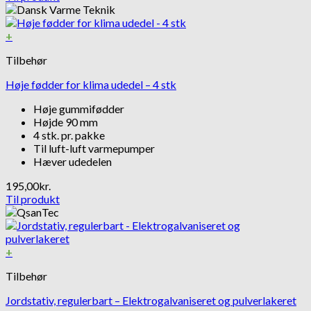
+
Tilbehør
Høje fødder for klima udedel – 4 stk
Høje gummifødder
Højde 90 mm
4 stk. pr. pakke
Til luft-luft varmepumper
Hæver udedelen
195,00
kr.
Til produkt
+
Tilbehør
Jordstativ, regulerbart – Elektrogalvaniseret og pulverlakeret