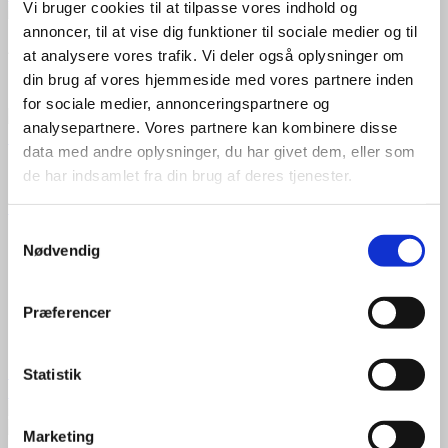
Vi bruger cookies til at tilpasse vores indhold og
annoncer, til at vise dig funktioner til sociale medier og til
A+++
at analysere vores trafik. Vi deler også oplysninger om
din brug af vores hjemmeside med vores partnere inden
19 dB(A)
for sociale medier, annonceringspartnere og
analysepartnere. Vores partnere kan kombinere disse
+
data med andre oplysninger, du har givet dem, eller som
Luft til luft varmepumpe 100 m²
de har indsamlet fra din brug af deres tjenester.
Panasonic varmepumpe luft/luft HZ35ZKE (kit)
Samtykkevalg
Energimærke A+++
Nødvendig
SCOP 5,3 og SEER 8,6
Lydniveau på kun 19 dB
Maks. varmeeffekt på 7,9 kW
Præferencer
Dækker op til 148 m²
13.200,00
kr.
Til produkt
Statistik
Datablad
Marketing
+