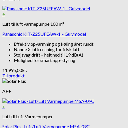
+
Luft til luft varmepumpe 100 m²
Panasonic KIT-Z25UFEAW-1 – Gulvmodel
Effektiv opvarmning og køling året rundt
Nanoe X luftrensning for frisk luft
Støjsvag drift – helt ned til 19 dB(A)
Mulighed for smart app-styring
11.995,00
kr.
Til produkt
A++
+
Luft til Luft Varmepumper
Solar Plus -Luft/Luft Varmepumpe MSA-09C