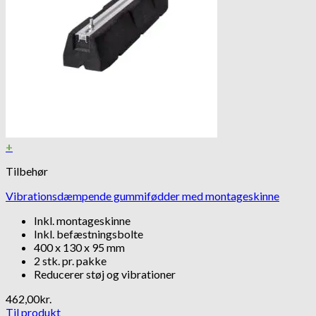
+
Tilbehør
Vibrationsdæmpende gummifødder med montageskinne
Inkl. montageskinne
Inkl. befæstningsbolte
400 x 130 x 95 mm
2 stk. pr. pakke
Reducerer støj og vibrationer
462,00
kr.
Til produkt