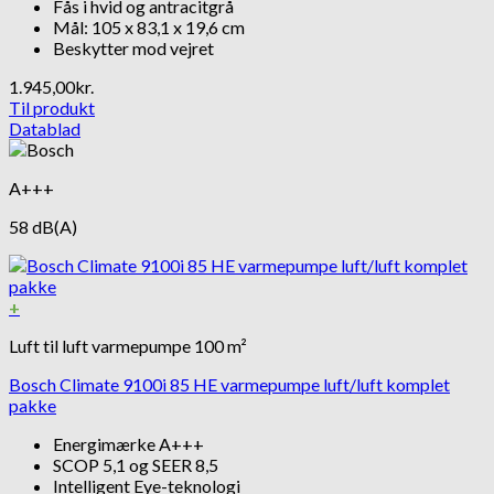
Fås i hvid og antracitgrå
Mål: 105 x 83,1 x 19,6 cm
Beskytter mod vejret
1.945,00
kr.
Til produkt
Datablad
A+++
58 dB(A)
+
Luft til luft varmepumpe 100 m²
Bosch Climate 9100i 85 HE varmepumpe luft/luft komplet
pakke
Energimærke A+++
SCOP 5,1 og SEER 8,5
Intelligent Eye-teknologi