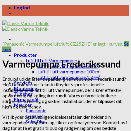
Skip
Log ind
to
content
“Panasonic Varmepumpe luft/luft CZ25ZKE” er lagt i kurven.
Se
kurv
Produkter
Luft til Luft Varmepumper
Varmepumpe Frederikssund
Luft til luft varmepumpe 50 m²
Luft til luft varmepumpe 100 m²
Luft til luft varmepumpe 150 m²
Er du på udkig efter en pålidelig varmepumpe i Frederikssund?
Services
Hos Dansk Varme Teknik tilbyder vi professionelle
Montering
installationer af luft til luft varmepumper, der sikrer effektiv
Tilbehør
opvarmning og køling året rundt. Vores erfarne teknikere
Firmaprofil
sørger for en hurtig og sikker installation, der er tilpasset dit
Mærker
hjem og dine behov.
Panasonic
QsanTec
Vi tilbyder også vedligeholdelsesaftaler, der holder din
Solar Plus
varmepumpe i topform og sikrer optimal ydeevne. Kontakt os i
dag for at få et gratis tilbud og rådgivning om den bedste