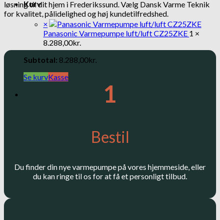
Kurv
løsning til dit hjem i Frederikssund. Vælg Dansk Varme Teknik
for kvalitet, pålidelighed og høj kundetilfredshed.
×
Panasonic Varmepumpe luft/luft CZ25ZKE
1 ×
8.288,00
kr.
Subtotal:
8.288,00
kr.
Se kurv
Kasse
1
Bestil
Du finder din nye varmepumpe på vores hjemmeside, eller
du kan ringe til os for at få et personligt tilbud.