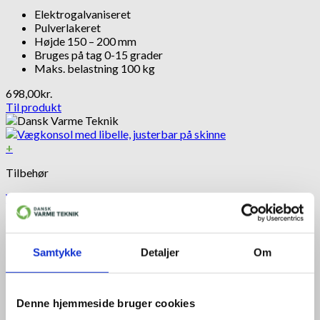
Elektrogalvaniseret
Pulverlakeret
Højde 150 – 200 mm
Bruges på tag 0-15 grader
Maks. belastning 100 kg
698,00
kr.
Til produkt
+
Tilbehør
Vægkonsol med libelle, justerbar på skinne
Justerbare hulmål
Maks. belastning 100 kg
Elektrogalvaniseret
Samtykke
Detaljer
Om
Pulverlakeret
Med libelle for nem installation
545,00
kr.
Denne hjemmeside bruger cookies
Til produkt