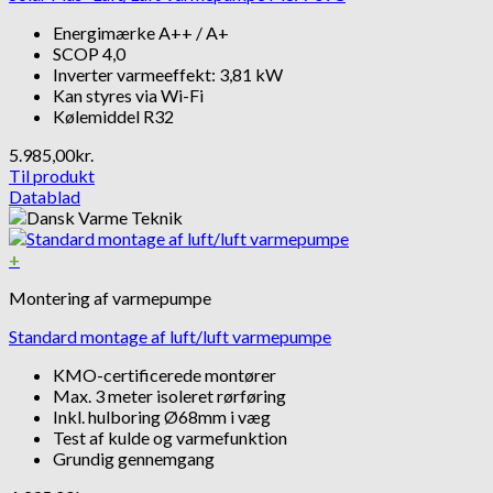
Energimærke A++ / A+
SCOP 4,0
Inverter varmeeffekt: 3,81 kW
Kan styres via Wi-Fi
Kølemiddel R32
5.985,00
kr.
Til produkt
Datablad
+
Montering af varmepumpe
Standard montage af luft/luft varmepumpe
KMO-certificerede montører
Max. 3 meter isoleret rørføring
Inkl. hulboring Ø68mm i væg
Test af kulde og varmefunktion
Grundig gennemgang