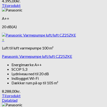
4.395,00
kr.
Til produkt
A++
20 dB(A)
+
Luft til luft varmepumpe 100 m²
Panasonic Varmepumpe luft/luft CZ25ZKE
Energimærke A++
SCOP 5,3
Lydniveau ned til 20 dB
Indbygget Wi-Fi
Dækker rum på op til 105 m²
8.288,00
kr.
Til produkt
Datablad