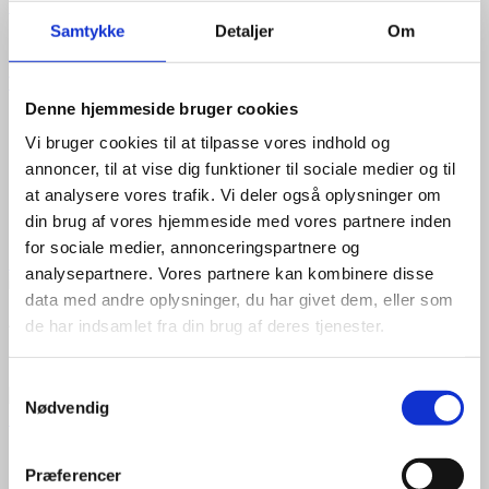
+
Samtykke
Detaljer
Om
Tilbehør
Vægkonsol med libelle, justerbar på skinne
Denne hjemmeside bruger cookies
Justerbare hulmål
Maks. belastning 100 kg
Vi bruger cookies til at tilpasse vores indhold og
Elektrogalvaniseret
annoncer, til at vise dig funktioner til sociale medier og til
Pulverlakeret
at analysere vores trafik. Vi deler også oplysninger om
Med libelle for nem installation
din brug af vores hjemmeside med vores partnere inden
545,00
kr.
for sociale medier, annonceringspartnere og
Til produkt
analysepartnere. Vores partnere kan kombinere disse
data med andre oplysninger, du har givet dem, eller som
A+++
de har indsamlet fra din brug af deres tjenester.
19 dB(A)
Samtykkevalg
Nødvendig
+
Luft til luft varmepumpe 100 m²
Præferencer