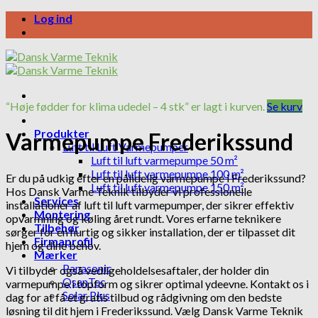
Skip
Log ind
to
content
“Høje fødder for klima udedel – 4 stk” er lagt i kurven.
Se kurv
Produkter
Varmepumpe Frederikssund
Luft til Luft Varmepumper
Luft til luft varmepumpe 50 m²
Luft til luft varmepumpe 100 m²
Er du på udkig efter en pålidelig varmepumpe i Frederikssund?
Luft til luft varmepumpe 150 m²
Hos Dansk Varme Teknik tilbyder vi professionelle
Services
installationer af luft til luft varmepumper, der sikrer effektiv
Montering
opvarmning og køling året rundt. Vores erfarne teknikere
Tilbehør
sørger for en hurtig og sikker installation, der er tilpasset dit
Firmaprofil
hjem og dine behov.
Mærker
Panasonic
Vi tilbyder også vedligeholdelsesaftaler, der holder din
QsanTec
varmepumpe i topform og sikrer optimal ydeevne. Kontakt os i
Solar Plus
dag for at få et gratis tilbud og rådgivning om den bedste
løsning til dit hjem i Frederikssund. Vælg Dansk Varme Teknik