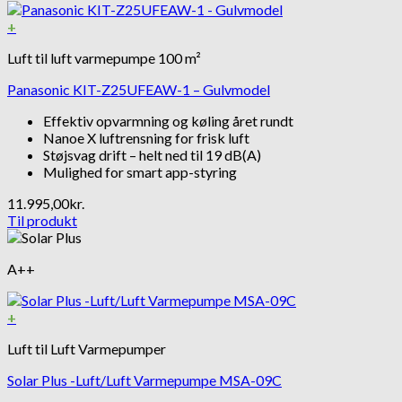
+
Luft til luft varmepumpe 100 m²
Panasonic KIT-Z25UFEAW-1 – Gulvmodel
Effektiv opvarmning og køling året rundt
Nanoe X luftrensning for frisk luft
Støjsvag drift – helt ned til 19 dB(A)
Mulighed for smart app-styring
11.995,00
kr.
Til produkt
A++
+
Luft til Luft Varmepumper
Solar Plus -Luft/Luft Varmepumpe MSA-09C