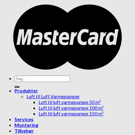
Søg
efter:
Produkter
Luft til Luft Varmepumper
Luft til luft varmepumpe 50 m²
Luft til luft varmepumpe 100 m²
Luft til luft varmepumpe 150 m²
Services
Montering
Tilbehør