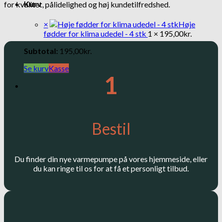
Kurv
for kvalitet, pålidelighed og høj kundetilfredshed.
×
Høje
fødder for klima udedel - 4 stk
1 ×
195,00
kr.
Subtotal:
195,00
kr.
Se kurv
Kasse
1
Bestil
Du finder din nye varmepumpe på vores hjemmeside, eller
du kan ringe til os for at få et personligt tilbud.