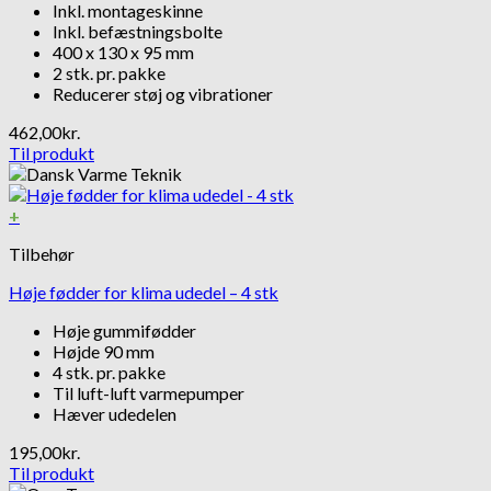
Inkl. montageskinne
Inkl. befæstningsbolte
400 x 130 x 95 mm
2 stk. pr. pakke
Reducerer støj og vibrationer
462,00
kr.
Til produkt
+
Tilbehør
Høje fødder for klima udedel – 4 stk
Høje gummifødder
Højde 90 mm
4 stk. pr. pakke
Til luft-luft varmepumper
Hæver udedelen
195,00
kr.
Til produkt