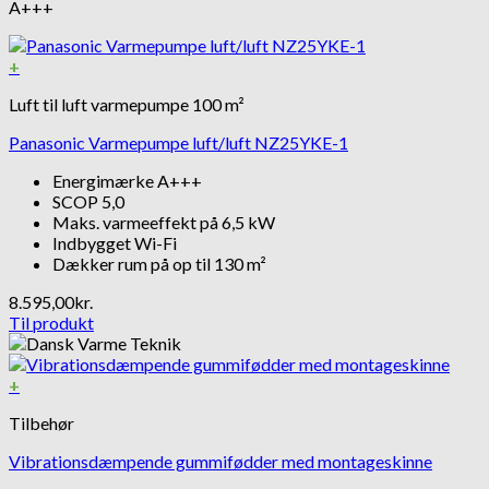
A+++
+
Luft til luft varmepumpe 100 m²
Panasonic Varmepumpe luft/luft NZ25YKE-1
Energimærke A+++
SCOP 5,0
Maks. varmeeffekt på 6,5 kW
Indbygget Wi-Fi
Dækker rum på op til 130 m²
8.595,00
kr.
Til produkt
+
Tilbehør
Vibrationsdæmpende gummifødder med montageskinne