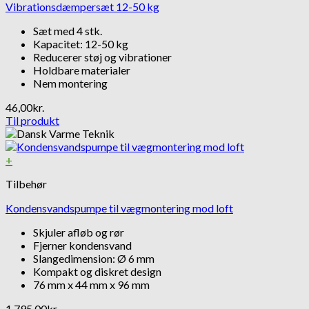
Vibrationsdæmpersæt 12-50 kg
Sæt med 4 stk.
Kapacitet: 12-50 kg
Reducerer støj og vibrationer
Holdbare materialer
Nem montering
46,00
kr.
Til produkt
+
Tilbehør
Kondensvandspumpe til vægmontering mod loft
Skjuler afløb og rør
Fjerner kondensvand
Slangedimension: Ø 6 mm
Kompakt og diskret design
76 mm x 44 mm x 96 mm
1.795,00
kr.