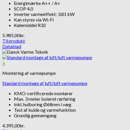
Energimærke A++ / A+
SCOP 4,0
Inverter varmeeffekt: 3,81 kW
Kan styres via Wi-Fi
Kølemiddel R32
5.985,00
kr.
Til produkt
Datablad
+
Montering af varmepumpe
Standard montage af luft/luft varmepumpe
KMO-certificerede montører
Max. 3 meter isoleret rørføring
Inkl. hulboring Ø68mm i væg
Test af kulde og varmefunktion
Grundig gennemgang
4.395,00
kr.