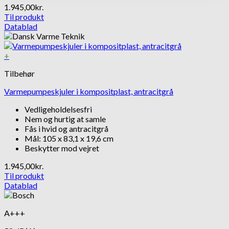
1.945,00
kr.
Til produkt
Datablad
+
Tilbehør
Varmepumpeskjuler i kompositplast, antracitgrå
Vedligeholdelsesfri
Nem og hurtig at samle
Fås i hvid og antracitgrå
Mål: 105 x 83,1 x 19,6 cm
Beskytter mod vejret
1.945,00
kr.
Til produkt
Datablad
A+++