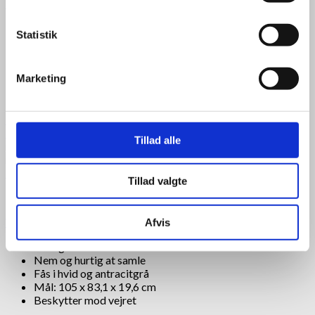
Panasonic varmepumpe luft/luft HZ35ZKE (kit)
Energimærke A+++
Statistik
SCOP 5,3 og SEER 8,6
Lydniveau på kun 19 dB
Maks. varmeeffekt på 7,9 kW
Marketing
Dækker op til 148 m²
13.200,00
kr.
Til produkt
Datablad
Tillad alle
+
Tillad valgte
Tilbehør
Varmepumpeskjuler i kompositplast, hvid
Afvis
Vedligeholdelsesfri
Nem og hurtig at samle
Fås i hvid og antracitgrå
Mål: 105 x 83,1 x 19,6 cm
Beskytter mod vejret