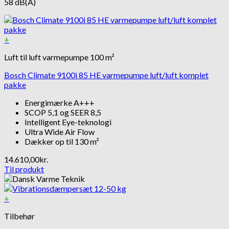
58 dB(A)
+
Luft til luft varmepumpe 100 m²
Bosch Climate 9100i 85 HE varmepumpe luft/luft komplet
pakke
Energimærke A+++
SCOP 5,1 og SEER 8,5
Intelligent Eye-teknologi
Ultra Wide Air Flow
Dækker op til 130 m²
14.610,00
kr.
Til produkt
+
Tilbehør