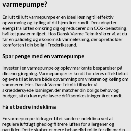
varmepumpe?
En luft til luft varmepumpe er en ideel løsning til effektiv
opvarmning og køling af dit hjem året rundt. Den udnytter
energi fra luften omkring dig og reducerer din CO2-belastning,
hvilket gavner miljøet. Hos Dansk Varme Teknik sikrer vi, at du
får en pålidelig og økonomisk varmeløsning, der opretholder
komforten i din bolig i Frederikssund.
Spar penge med en varmepumpe
Invester i en varmepumpe og oplev markante besparelser på
din energiregning. Varmepumper er kendt for deres effektivitet
og evne til at levere både opvarmning om vinteren og køling om
sommeren. Hos Dansk Varme Teknik tilbyder vi
skræddersyede løsninger, der matcher din boligs behov og
budget, så du kan nyde lavere driftsomkostninger året rundt.
Få et bedre indeklima
En varmepumpe bidrager til et sundere indeklima ved at
regulere luftfugtighed og filtrere luften for allergener og
partikler. Dette skaber et mere behageligt miljø for dig og din