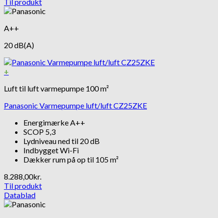
Til produkt
A++
20 dB(A)
+
Luft til luft varmepumpe 100 m²
Panasonic Varmepumpe luft/luft CZ25ZKE
Energimærke A++
SCOP 5,3
Lydniveau ned til 20 dB
Indbygget Wi-Fi
Dækker rum på op til 105 m²
8.288,00
kr.
Til produkt
Datablad