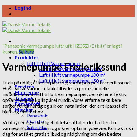
Skip
Log ind
to
content
“Panasonic varmepumpe luft/luft HZ35ZKE (kit)” er lagt i
kurven.
Se kurv
Produkter
Luft til Luft Varmepumper
Varmepumpe Frederikssund
Luft til luft varmepumpe 50 m²
Luft til luft varmepumpe 100 m²
Luft til luft varmepumpe 150 m²
Er du på udkig efter en pålidelig varmepumpe i Frederikssund?
Services
Hos Dansk Varme Teknik tilbyder vi professionelle
Montering
installationer af luft til luft varmepumper, der sikrer effektiv
Tilbehør
opvarmning og køling året rundt. Vores erfarne teknikere
Firmaprofil
sørger for en hurtig og sikker installation, der er tilpasset dit
Mærker
hjem og dine behov.
Panasonic
QsanTec
Vi tilbyder også vedligeholdelsesaftaler, der holder din
Solar Plus
varmepumpe i topform og sikrer optimal ydeevne. Kontakt os i
dag for at få et gratis tilbud og rådgivning om den bedste