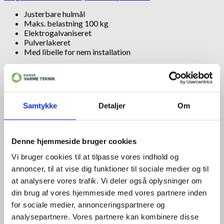
Justerbare hulmål
Maks. belastning 100 kg
Elektrogalvaniseret
Pulverlakeret
Med libelle for nem installation
545,00
kr.
Til produkt
A+++
Samtykke
Detaljer
Om
19 dB(A)
Denne hjemmeside bruger cookies
+
Vi bruger cookies til at tilpasse vores indhold og
Luft til luft varmepumpe 100 m²
annoncer, til at vise dig funktioner til sociale medier og til
at analysere vores trafik. Vi deler også oplysninger om
Panasonic varmepumpe luft/luft HZ35ZKE (kit)
din brug af vores hjemmeside med vores partnere inden
Energimærke A+++
for sociale medier, annonceringspartnere og
SCOP 5,3 og SEER 8,6
analysepartnere. Vores partnere kan kombinere disse
Lydniveau på kun 19 dB