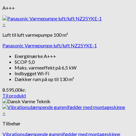
A+++
+
Luft til luft varmepumpe 100 m²
Panasonic Varmepumpe luft/luft NZ25YKE-1
Energimærke A+++
SCOP 5,0
Maks. varmeeffekt på 6,5 kW
Indbygget Wi-Fi
Dækker rum på op til 130 m²
8.595,00
kr.
Til produkt
+
Tilbehør
Vibrationsdæmpende gummifødder med montageskinne