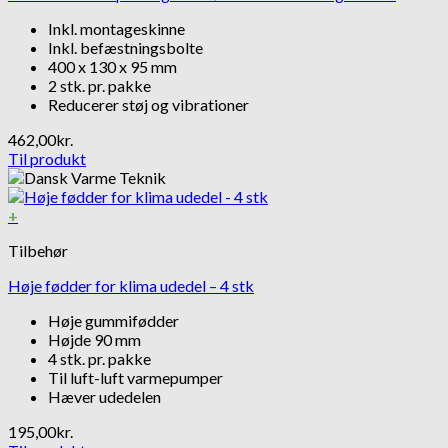
Inkl. montageskinne
Inkl. befæstningsbolte
400 x 130 x 95 mm
2 stk. pr. pakke
Reducerer støj og vibrationer
462,00
kr.
Til produkt
+
Tilbehør
Høje fødder for klima udedel – 4 stk
Høje gummifødder
Højde 90 mm
4 stk. pr. pakke
Til luft-luft varmepumper
Hæver udedelen
195,00
kr.