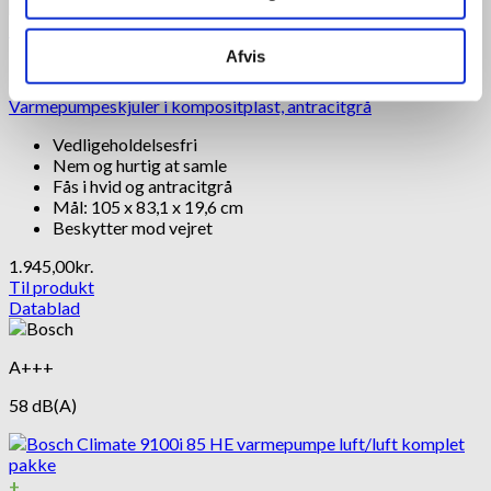
+
Afvis
Tilbehør
Varmepumpeskjuler i kompositplast, antracitgrå
Vedligeholdelsesfri
Nem og hurtig at samle
Fås i hvid og antracitgrå
Mål: 105 x 83,1 x 19,6 cm
Beskytter mod vejret
1.945,00
kr.
Til produkt
Datablad
A+++
58 dB(A)
+