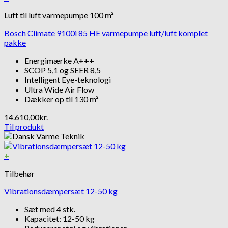
Luft til luft varmepumpe 100 m²
Bosch Climate 9100i 85 HE varmepumpe luft/luft komplet
pakke
Energimærke A+++
SCOP 5,1 og SEER 8,5
Intelligent Eye-teknologi
Ultra Wide Air Flow
Dækker op til 130 m²
14.610,00
kr.
Til produkt
+
Tilbehør
Vibrationsdæmpersæt 12-50 kg
Sæt med 4 stk.
Kapacitet: 12-50 kg