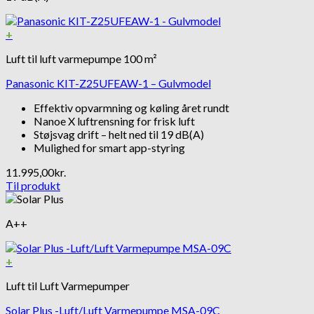
+
Luft til luft varmepumpe 100 m²
Panasonic KIT-Z25UFEAW-1 – Gulvmodel
Effektiv opvarmning og køling året rundt
Nanoe X luftrensning for frisk luft
Støjsvag drift – helt ned til 19 dB(A)
Mulighed for smart app-styring
11.995,00
kr.
Til produkt
A++
+
Luft til Luft Varmepumper
Solar Plus -Luft/Luft Varmepumpe MSA-09C