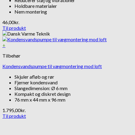
Reducerer støj og vibrationer
Holdbare materialer
Nem montering
46,00
kr.
Til produkt
+
Tilbehør
Kondensvandspumpe til vægmontering mod loft
Skjuler afløb og rør
Fjerner kondensvand
Slangedimension: Ø 6 mm
Kompakt og diskret design
76 mm x 44 mm x 96 mm
1.795,00
kr.
Til produkt