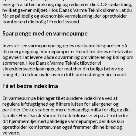
energi fra luften omkring dig og reducerer din CO2-belastning,
hvilket gavner miljøet. Hos Dansk Varme Teknik sikrer vi, at du
får en pålidelig og økonomisk varmeløsning, der opretholder
komforten i din bolig i Frederikssund.
Spar penge med en varmepumpe
Invester i en varmepumpe og oplev markante besparelser på
din energiregning. Varmepumper er kendt for deres effektivitet
og evne til at levere både opvarmning om vinteren og køling om
sommeren. Hos Dansk Varme Teknik tilbyder vi
skræddersyede løsninger, der matcher din boligs behov og
budget, så du kan nyde lavere driftsomkostninger året rundt.
Få et bedre indeklima
En varmepumpe bidrager til et sundere indeklima ved at
regulere luftfugtighed og filtrere luften for allergener og
partikler. Dette skaber et mere behageligt miljø for dig og din
familie. Hos Dansk Varme Teknik fokuserer vi på at forbedre
dit hjemmemiljø med pålidelige varmepumper, der ikke kun
opretholder komforten, men også fremmer din helbred og
velvære.