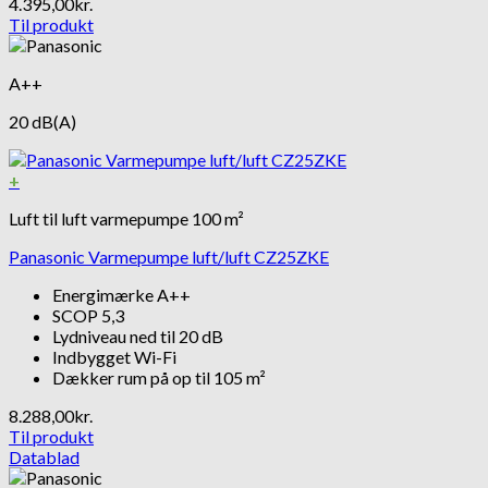
4.395,00
kr.
Til produkt
A++
20 dB(A)
+
Luft til luft varmepumpe 100 m²
Panasonic Varmepumpe luft/luft CZ25ZKE
Energimærke A++
SCOP 5,3
Lydniveau ned til 20 dB
Indbygget Wi-Fi
Dækker rum på op til 105 m²
8.288,00
kr.
Til produkt
Datablad