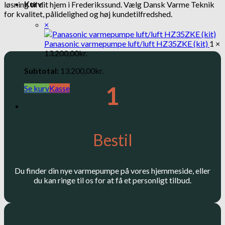
Kurv
løsning til dit hjem i Frederikssund. Vælg Dansk Varme Teknik
for kvalitet, pålidelighed og høj kundetilfredshed.
×
Panasonic varmepumpe luft/luft HZ35ZKE (kit)
1 ×
13.200,00
kr.
Subtotal:
13.200,00
kr.
1
Se kurv
Kasse
Bestil
Du finder din nye varmepumpe på vores hjemmeside, eller
du kan ringe til os for at få et personligt tilbud.