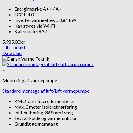
Energimærke A++ / A+
SCOP 4,0
Inverter varmeeffekt: 3,81 kW
Kan styres via Wi-Fi
Kølemiddel R32
5.985,00
kr.
Til produkt
Datablad
+
Montering af varmepumpe
Standard montage af luft/luft varmepumpe
KMO-certificerede montører
Max. 3 meter isoleret rørføring
Inkl. hulboring Ø68mm i væg
Test af kulde og varmefunktion
Grundig gennemgang