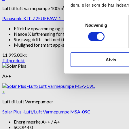
dem, eller som de har indsaml
Luft til luft varmepumpe 100 m²
Panasonic KIT-Z25UFEAW-1 – Gulvmodel
Samtykkevalg
Nødvendig
Effektiv opvarmning og køling året rundt
Nanoe X luftrensning for frisk luft
Støjsvag drift – helt ned til 19 dB(A)
Mulighed for smart app-styring
11.995,00
kr.
Afvis
Til produkt
A++
+
Luft til Luft Varmepumper
Solar Plus -Luft/Luft Varmepumpe MSA-09C
Energimærke A++ / A+
SCOP 4,0