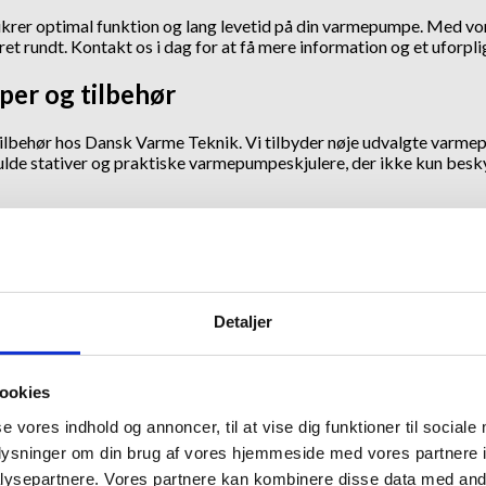
er sikrer optimal funktion og lang levetid på din varmepumpe. Med
ret rundt. Kontakt os i dag for at få mere information og et uforpli
mper og tilbehør
lbehør hos Dansk Varme Teknik. Vi tilbyder nøje udvalgte varmepum
ulde stativer og praktiske varmepumpeskjulere, der ikke kun besky
 at levere løsninger, der opfylder dine behov og sikrer langvarig ti
Detaljer
ookies
se vores indhold og annoncer, til at vise dig funktioner til sociale
oplysninger om din brug af vores hjemmeside med vores partnere i
ysepartnere. Vores partnere kan kombinere disse data med andr