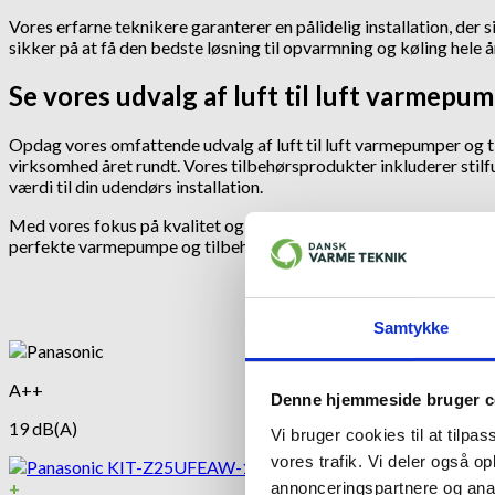
Vores erfarne teknikere garanterer en pålidelig installation, d
sikker på at få den bedste løsning til opvarmning og køling hele å
Se vores udvalg af luft til luft varmepu
Opdag vores omfattende udvalg af luft til luft varmepumper og ti
virksomhed året rundt. Vores tilbehørsprodukter inkluderer stilf
værdi til din udendørs installation.
Med vores fokus på kvalitet og funktionalitet er vi dedikerede til
perfekte varmepumpe og tilbehør til dit hjem i Frederikssund.
Samtykke
A++
Denne hjemmeside bruger c
19 dB(A)
Vi bruger cookies til at tilpas
vores trafik. Vi deler også 
+
annonceringspartnere og anal