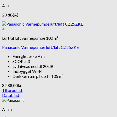
A++
20 dB(A)
+
Luft til luft varmepumpe 100 m²
Panasonic Varmepumpe luft/luft CZ25ZKE
Energimærke A++
SCOP 5,3
Lydniveau ned til 20 dB
Indbygget Wi-Fi
Dækker rum på op til 105 m²
8.288,00
kr.
Til produkt
Datablad
A+++