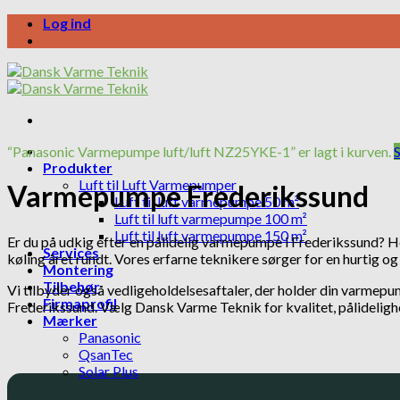
Skip
Log ind
to
content
“Panasonic Varmepumpe luft/luft NZ25YKE-1” er lagt i kurven.
Produkter
Luft til Luft Varmepumper
Varmepumpe Frederikssund
Luft til luft varmepumpe 50 m²
Luft til luft varmepumpe 100 m²
Luft til luft varmepumpe 150 m²
Er du på udkig efter en pålidelig varmepumpe i Frederikssund? Ho
Services
køling året rundt. Vores erfarne teknikere sørger for en hurtig og 
Montering
Tilbehør
Vi tilbyder også vedligeholdelsesaftaler, der holder din varmepum
Firmaprofil
Frederikssund. Vælg Dansk Varme Teknik for kvalitet, pålideligh
Mærker
Panasonic
QsanTec
Solar Plus