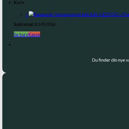
Kurv
×
Pa
Subtotal:
8.595,00
kr.
Se kurv
Kasse
Du finder din nye v