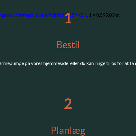
1
nasonic Varmepumpe luft/luft NZ25YKE-1
1 ×
8.595,00
kr.
Bestil
armepumpe på vores hjemmeside, eller du kan ringe til os for at få e
2
Planlæg