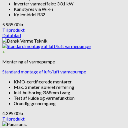
Inverter varmeeffekt: 3,81 kW
Kan styres via Wi-Fi
Kølemiddel R32
5.985,00
kr.
Til produkt
Datablad
+
Montering af varmepumpe
Standard montage af luft/luft varmepumpe
KMO-certificerede montører
Max. 3 meter isoleret rørføring
Inkl. hulboring Ø68mm i væg
Test af kulde og varmefunktion
Grundig gennemgang
4.395,00
kr.
Til produkt