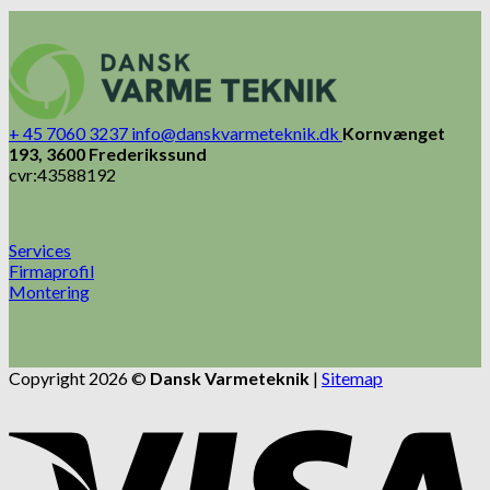
+ 45 7060 3237
info@danskvarmeteknik.dk
Kornvænget
193, 3600 Frederikssund
cvr:43588192
Services
Firmaprofil
Montering
Copyright 2026 ©
Dansk Varmeteknik
|
Sitemap