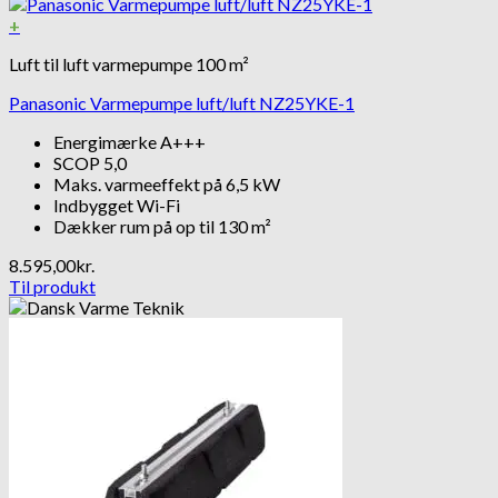
+
Luft til luft varmepumpe 100 m²
Panasonic Varmepumpe luft/luft NZ25YKE-1
Energimærke A+++
SCOP 5,0
Maks. varmeeffekt på 6,5 kW
Indbygget Wi-Fi
Dækker rum på op til 130 m²
8.595,00
kr.
Til produkt