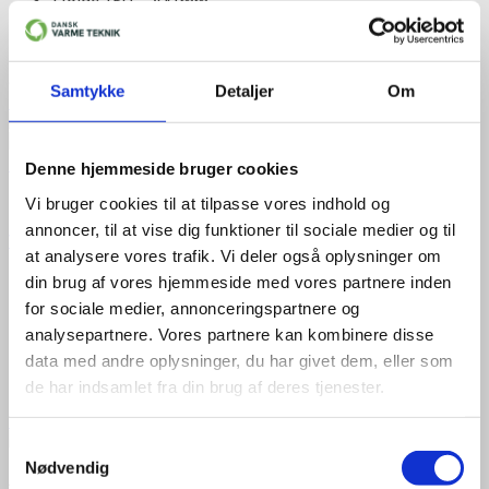
Højde 150 – 200 mm
Bruges på tag 0-15 grader
Maks. belastning 100 kg
698,00
kr.
Samtykke
Detaljer
Om
Til produkt
+
Denne hjemmeside bruger cookies
Tilbehør
Vi bruger cookies til at tilpasse vores indhold og
annoncer, til at vise dig funktioner til sociale medier og til
Vægkonsol med libelle, justerbar på skinne
at analysere vores trafik. Vi deler også oplysninger om
Justerbare hulmål
din brug af vores hjemmeside med vores partnere inden
Maks. belastning 100 kg
for sociale medier, annonceringspartnere og
Elektrogalvaniseret
analysepartnere. Vores partnere kan kombinere disse
Pulverlakeret
Med libelle for nem installation
data med andre oplysninger, du har givet dem, eller som
de har indsamlet fra din brug af deres tjenester.
545,00
kr.
Til produkt
Samtykkevalg
Nødvendig
A+++