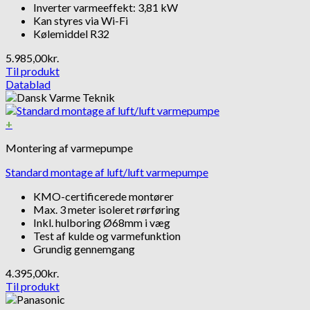
Inverter varmeeffekt: 3,81 kW
Kan styres via Wi-Fi
Kølemiddel R32
5.985,00
kr.
Til produkt
Datablad
+
Montering af varmepumpe
Standard montage af luft/luft varmepumpe
KMO-certificerede montører
Max. 3 meter isoleret rørføring
Inkl. hulboring Ø68mm i væg
Test af kulde og varmefunktion
Grundig gennemgang
4.395,00
kr.
Til produkt