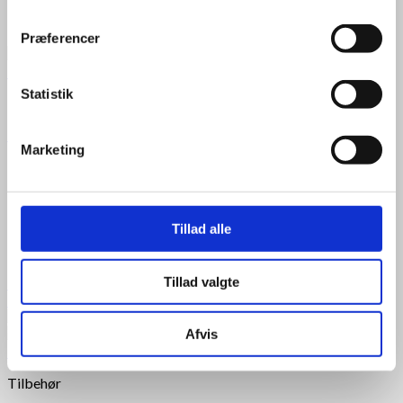
19 dB(A)
Præferencer
+
Statistik
Luft til luft varmepumpe 100 m²
Panasonic varmepumpe luft/luft HZ35ZKE (kit)
Marketing
Energimærke A+++
SCOP 5,3 og SEER 8,6
Lydniveau på kun 19 dB
Maks. varmeeffekt på 7,9 kW
Tillad alle
Dækker op til 148 m²
13.200,00
kr.
Tillad valgte
Til produkt
Datablad
Afvis
+
Tilbehør