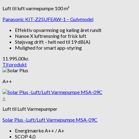
Luft til luft varmepumpe 100 m²
Panasonic KIT-Z25UFEAW-1 – Gulvmodel
Effektiv opvarmning og køling året rundt
Nanoe X luftrensning for frisk luft
Støjsvag drift – helt ned til 19 dB(A)
Mulighed for smart app-styring
11.995,00
kr.
Til produkt
A++
+
Luft til Luft Varmepumper
Solar Plus -Luft/Luft Varmepumpe MSA-09C
Energimærke A++ / A+
SCOP 4,0