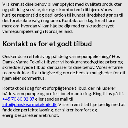
Vi sikrer, at dine behov bliver opfyldt med kvalitetsprodukter
og pålidelig service, der øger komforten i dit hjem. Vores
hurtige responstid og dedikation til kundetilfredshed gør os til
det foretrukne valg i regionen. Kontakt os i dag for at høre
mere om, hvordan vi kan hjælpe dig med en skræddersyet
varmepumpeløsning i Nordsjælland.
Kontakt os for et godt tilbud
Ønsker du en effektiv og pålidelig varmepumpeløsning? Hos
Dansk Varme Teknik tilbyder vi konkurrencedygtige priser og
skræddersyede tilbud, der passer til dine behov. Vores erfarne
team står klar til at rådgive dig om de bedste muligheder for dit
hjem eller sommerhus.
Kontakt os i dag for et uforpligtende tilbud, der inkluderer
både varmepumpe og professionel montering. Ring til os på tlf.
+45 70 60 32 37
eller send en mail til
info@danskvarmeteknik.dk
. Vi ser frem til at hjælpe dig med at
finde den perfekte løsning, der sikrer komfort og
energibesparelser året rundt.