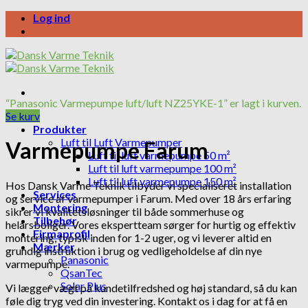
Skip
Log ind
to
content
“Panasonic Varmepumpe luft/luft NZ25YKE-1” er lagt i kurven.
Se kurv
Produkter
Luft til Luft Varmepumper
Varmepumpe Farum
Luft til luft varmepumpe 50 m²
Luft til luft varmepumpe 100 m²
Luft til luft varmepumpe 150 m²
Hos Dansk Varme Teknik tilbyder vi specialiseret installation
Services
og service af varmepumper i Farum. Med over 18 års erfaring
Montering
sikrer vi kvalitetsløsninger til både sommerhuse og
Tilbehør
helårsboliger. Vores ekspertteam sørger for hurtig og effektiv
Firmaprofil
montering, typisk inden for 1-2 uger, og vi leverer altid en
Mærker
grundig instruktion i brug og vedligeholdelse af din nye
Panasonic
varmepumpe.
QsanTec
Solar Plus
Vi lægger vægt på kundetilfredshed og høj standard, så du kan
føle dig tryg ved din investering. Kontakt os i dag for at få en