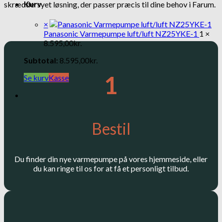
Kurv
skræddersyet løsning, der passer præcis til dine behov i Farum.
×
Panasonic Varmepumpe luft/luft NZ25YKE-1
1 ×
8.595,00
kr.
Subtotal:
8.595,00
kr.
1
Se kurv
Kasse
Bestil
Du finder din nye varmepumpe på vores hjemmeside, eller
du kan ringe til os for at få et personligt tilbud.