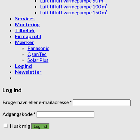
Luft til luft varmepumpe 50 m²
Luft til luft varmepumpe 100 m²
Luft til luft varmepumpe 150 m²
Services
Montering
Tilbehør
Firmaprofil
Mærker
Panasonic
QsanTec
Solar Plus
Log ind
Newsletter
Log ind
Brugernavn eller e-mailadresse
*
Adgangskode
*
Husk mig
Log ind
Mistet din adgangskode?