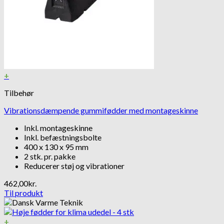
+
Tilbehør
Vibrationsdæmpende gummifødder med montageskinne
Inkl. montageskinne
Inkl. befæstningsbolte
400 x 130 x 95 mm
2 stk. pr. pakke
Reducerer støj og vibrationer
462,00
kr.
Til produkt
+