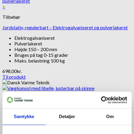
+
Tilbehør
Jordstativ, regulerbart – Elektrogalvaniseret og pulverlakeret
Elektrogalvaniseret
Pulverlakeret
Højde 150 – 200 mm
Bruges på tag 0-15 grader
Maks. belastning 100 kg
698,00
kr.
Til produkt
+
Tilbehør
Vægkonsol med libelle, justerbar på skinne
Samtykke
Detaljer
Om
Justerbare hulmål
Maks. belastning 100 kg