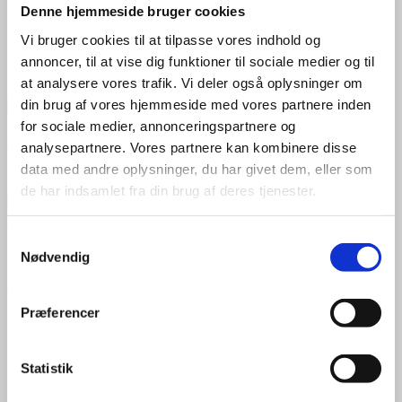
Elektrogalvaniseret
Denne hjemmeside bruger cookies
Pulverlakeret
Vi bruger cookies til at tilpasse vores indhold og
Med libelle for nem installation
annoncer, til at vise dig funktioner til sociale medier og til
545,00
kr.
at analysere vores trafik. Vi deler også oplysninger om
Til produkt
din brug af vores hjemmeside med vores partnere inden
for sociale medier, annonceringspartnere og
A+++
analysepartnere. Vores partnere kan kombinere disse
data med andre oplysninger, du har givet dem, eller som
19 dB(A)
de har indsamlet fra din brug af deres tjenester.
+
Samtykkevalg
Luft til luft varmepumpe 100 m²
Nødvendig
Panasonic varmepumpe luft/luft HZ35ZKE (kit)
Energimærke A+++
Præferencer
SCOP 5,3 og SEER 8,6
Lydniveau på kun 19 dB
Maks. varmeeffekt på 7,9 kW
Statistik
Dækker op til 148 m²