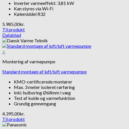
Inverter varmeeffekt: 3,81 kW
Kan styres via Wi-Fi
Kølemiddel R32
5.985,00
kr.
Til produkt
Datablad
+
Montering af varmepumpe
Standard montage af luft/luft varmepumpe
KMO-certificerede montører
Max. 3 meter isoleret rørføring
Inkl. hulboring Ø68mm i væg
Test af kulde og varmefunktion
Grundig gennemgang
4.395,00
kr.
Til produkt