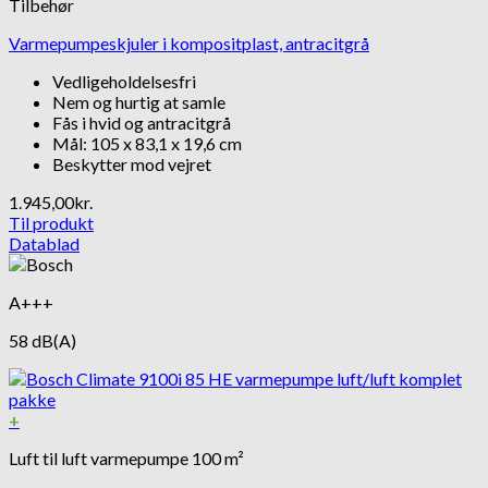
Tilbehør
Varmepumpeskjuler i kompositplast, antracitgrå
Vedligeholdelsesfri
Nem og hurtig at samle
Fås i hvid og antracitgrå
Mål: 105 x 83,1 x 19,6 cm
Beskytter mod vejret
1.945,00
kr.
Til produkt
Datablad
A+++
58 dB(A)
+
Luft til luft varmepumpe 100 m²