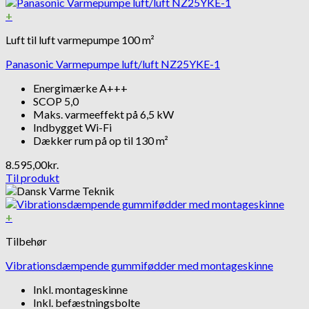
+
Luft til luft varmepumpe 100 m²
Panasonic Varmepumpe luft/luft NZ25YKE-1
Energimærke A+++
SCOP 5,0
Maks. varmeeffekt på 6,5 kW
Indbygget Wi-Fi
Dækker rum på op til 130 m²
8.595,00
kr.
Til produkt
+
Tilbehør
Vibrationsdæmpende gummifødder med montageskinne
Inkl. montageskinne
Inkl. befæstningsbolte