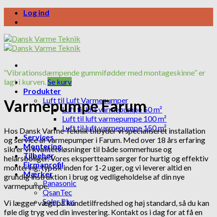
Skip
Log ind
to
content
“Vibrationsdæmpende gummifødder med montageskinne” er
lagt i kurven.
Se kurv
Produkter
Luft til Luft Varmepumper
Varmepumpe Farum
Luft til luft varmepumpe 50 m²
Luft til luft varmepumpe 100 m²
Luft til luft varmepumpe 150 m²
Hos Dansk Varme Teknik tilbyder vi specialiseret installation
Services
og service af varmepumper i Farum. Med over 18 års erfaring
Montering
sikrer vi kvalitetsløsninger til både sommerhuse og
Tilbehør
helårsboliger. Vores ekspertteam sørger for hurtig og effektiv
Firmaprofil
montering, typisk inden for 1-2 uger, og vi leverer altid en
Mærker
grundig instruktion i brug og vedligeholdelse af din nye
Panasonic
varmepumpe.
QsanTec
Solar Plus
Vi lægger vægt på kundetilfredshed og høj standard, så du kan
føle dig tryg ved din investering. Kontakt os i dag for at få en