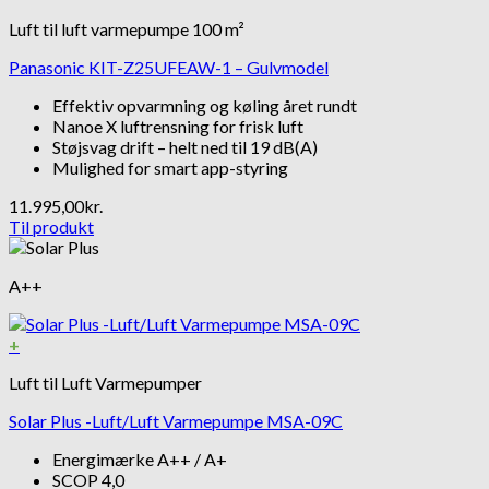
Luft til luft varmepumpe 100 m²
Panasonic KIT-Z25UFEAW-1 – Gulvmodel
Effektiv opvarmning og køling året rundt
Nanoe X luftrensning for frisk luft
Støjsvag drift – helt ned til 19 dB(A)
Mulighed for smart app-styring
11.995,00
kr.
Til produkt
A++
+
Luft til Luft Varmepumper
Solar Plus -Luft/Luft Varmepumpe MSA-09C
Energimærke A++ / A+
SCOP 4,0