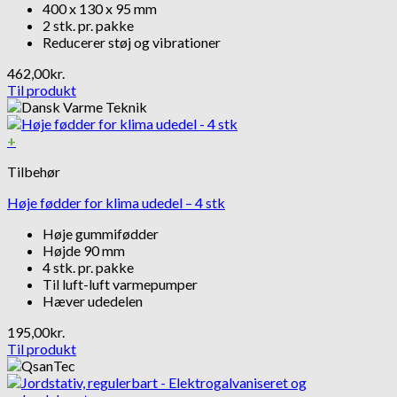
400 x 130 x 95 mm
2 stk. pr. pakke
Reducerer støj og vibrationer
462,00
kr.
Til produkt
+
Tilbehør
Høje fødder for klima udedel – 4 stk
Høje gummifødder
Højde 90 mm
4 stk. pr. pakke
Til luft-luft varmepumper
Hæver udedelen
195,00
kr.
Til produkt