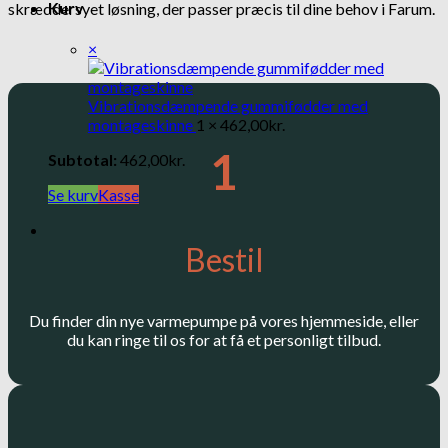
Kurv
skræddersyet løsning, der passer præcis til dine behov i Farum.
×
Vibrationsdæmpende gummifødder med
montageskinne
1 ×
462,00
kr.
1
Subtotal:
462,00
kr.
Se kurv
Kasse
Bestil
Du finder din nye varmepumpe på vores hjemmeside, eller
du kan ringe til os for at få et personligt tilbud.