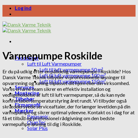
Skip
Log ind
to
content
Varmepumpe Roskilde
Produkter
Luft til Luft Varmepumper
Luft til luft varmepumpe 50 m²
Er du på udkig efter en pålidelig varmepumpe i Roskilde? Hos
Luft til luft varmepumpe 100 m²
Dansk Varme Teknik tilbyder vi professionelle løsninger til
Luft til luft varmepumpe 150 m²
opvarmning og køling tilpasset dit hjem eller din virksomhed.
Services
Vores erfarne team sikrer en effektiv installation og
Montering
vedligeholdelse af luft til luft varmepumper, så du kan nyde
Tilbehør
komfortabel temperaturstyring året rundt. Vi tilbyder også
Firmaprofil
skræddersyede serviceaftaler, der forlænger levetiden på din
Mærker
varmepumpe og sikrer optimal ydeevne. Kontakt os i dag for at
Panasonic
få et tilbud og professionel rådgivning om den bedste
QsanTec
varmepumpe løsning til dig i Roskilde.
Solar Plus