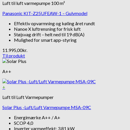
Luft til luft varmepumpe 100 m²
Panasonic KIT-Z25UFEAW-1 – Gulvmodel
Effektiv opvarmning og køling året rundt
Nanoe X luftrensning for frisk luft
Støjsvag drift – helt ned til 19 dB(A)
Mulighed for smart app-styring
11.995,00
kr.
Til produkt
A++
+
Luft til Luft Varmepumper
Solar Plus -Luft/Luft Varmepumpe MSA-09C
Energimærke A++ / A+
SCOP 4,0
Inverter varmeeffekt: 3,81 kW