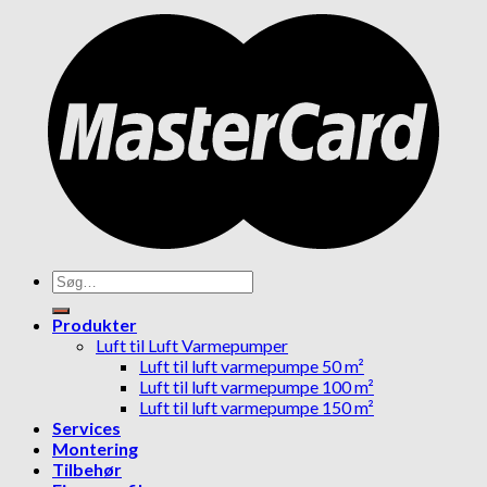
Søg
efter:
Produkter
Luft til Luft Varmepumper
Luft til luft varmepumpe 50 m²
Luft til luft varmepumpe 100 m²
Luft til luft varmepumpe 150 m²
Services
Montering
Tilbehør