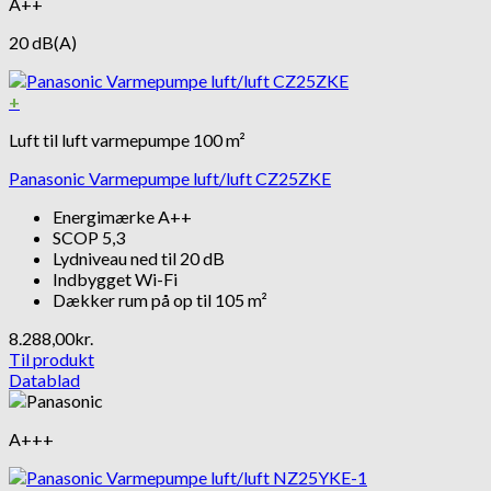
A++
20 dB(A)
+
Luft til luft varmepumpe 100 m²
Panasonic Varmepumpe luft/luft CZ25ZKE
Energimærke A++
SCOP 5,3
Lydniveau ned til 20 dB
Indbygget Wi-Fi
Dækker rum på op til 105 m²
8.288,00
kr.
Til produkt
Datablad
A+++