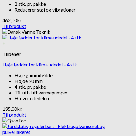
2 stk. pr. pakke
Reducerer støj og vibrationer
462,00
kr.
Til produkt
+
Tilbehør
Høje fødder for klima udedel – 4 stk
Høje gummifødder
Højde 90 mm
4 stk. pr. pakke
Til luft-luft varmepumper
Hæver udedelen
195,00
kr.
Til produkt