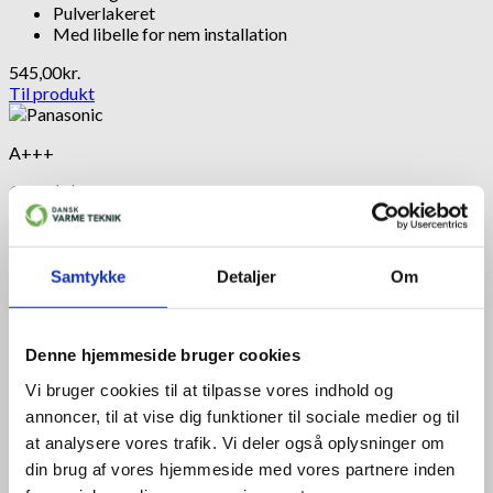
Pulverlakeret
Med libelle for nem installation
545,00
kr.
Til produkt
A+++
19 dB(A)
+
Samtykke
Detaljer
Om
Luft til luft varmepumpe 100 m²
Panasonic varmepumpe luft/luft HZ35ZKE (kit)
Denne hjemmeside bruger cookies
Energimærke A+++
SCOP 5,3 og SEER 8,6
Vi bruger cookies til at tilpasse vores indhold og
Lydniveau på kun 19 dB
annoncer, til at vise dig funktioner til sociale medier og til
Maks. varmeeffekt på 7,9 kW
at analysere vores trafik. Vi deler også oplysninger om
Dækker op til 148 m²
din brug af vores hjemmeside med vores partnere inden
13.200,00
kr.