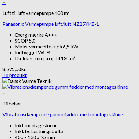
+
Luft til luft varmepumpe 100 m²
Panasonic Varmepumpe luft/luft NZ25YKE-1
Energimærke A+++
SCOP 5,0
Maks. varmeeffekt på 6,5 kW
Indbygget Wi-Fi
Dækker rum på op til 130 m²
8.595,00
kr.
Til produkt
+
Tilbehør
Vibrationsdæmpende gummifødder med montageskinne
Inkl. montageskinne
Inkl. befæstningsbolte
400 x 130 x 95 mm