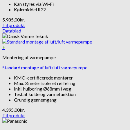
Kan styres via Wi-Fi
Kølemiddel R32
5.985,00
kr.
Til produkt
Datablad
+
Montering af varmepumpe
Standard montage af luft/luft varmepumpe
KMO-certificerede montører
Max. 3 meter isoleret rørføring
Inkl. hulboring Ø68mm i væg
Test af kulde og varmefunktion
Grundig gennemgang
4.395,00
kr.
Til produkt