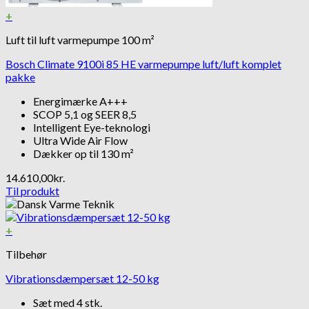
+
Luft til luft varmepumpe 100 m²
Bosch Climate 9100i 85 HE varmepumpe luft/luft komplet
pakke
Energimærke A+++
SCOP 5,1 og SEER 8,5
Intelligent Eye-teknologi
Ultra Wide Air Flow
Dækker op til 130 m²
14.610,00
kr.
Til produkt
+
Tilbehør
Vibrationsdæmpersæt 12-50 kg
Sæt med 4 stk.