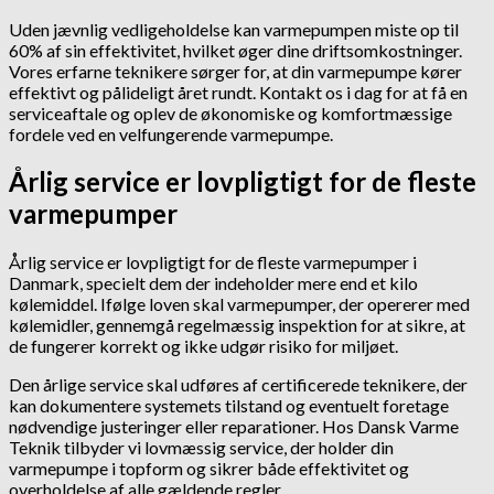
Uden jævnlig vedligeholdelse kan varmepumpen miste op til
60% af sin effektivitet, hvilket øger dine driftsomkostninger.
Vores erfarne teknikere sørger for, at din varmepumpe kører
effektivt og pålideligt året rundt. Kontakt os i dag for at få en
serviceaftale og oplev de økonomiske og komfortmæssige
fordele ved en velfungerende varmepumpe.
Årlig service er lovpligtigt for de fleste
varmepumper
Årlig service er lovpligtigt for de fleste varmepumper i
Danmark, specielt dem der indeholder mere end et kilo
kølemiddel. Ifølge loven skal varmepumper, der opererer med
kølemidler, gennemgå regelmæssig inspektion for at sikre, at
de fungerer korrekt og ikke udgør risiko for miljøet.
Den årlige service skal udføres af certificerede teknikere, der
kan dokumentere systemets tilstand og eventuelt foretage
nødvendige justeringer eller reparationer. Hos Dansk Varme
Teknik tilbyder vi lovmæssig service, der holder din
varmepumpe i topform og sikrer både effektivitet og
overholdelse af alle gældende regler.