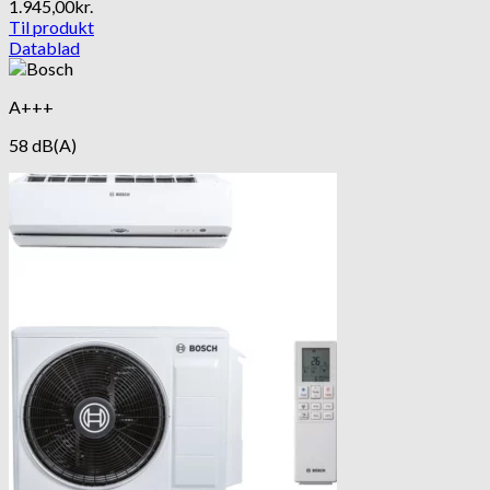
1.945,00
kr.
Til produkt
Datablad
A+++
58 dB(A)